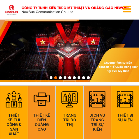
THIẾT
THIẾT KẾ
TRANG
DỊCH VỤ
THIẾT BỊ
KẾ-THI
BIỂN
TRÍ ĐÔ
TRANG
SỰ KIỆN
CÔNG &
QUẢNG
THỊ
TRÍ SỰ
SẢN
CÁO
KIỆN
XUẤT