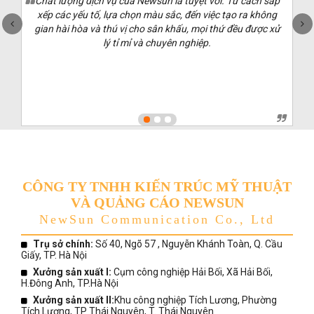
Chất lượng dịch vụ của Newsun là tuyệt vời. Từ cách sắp
xếp các yếu tố, lựa chọn màu sắc, đến việc tạo ra không
gian hài hòa và thú vị cho sân khấu, mọi thứ đều được xử
lý tỉ mỉ và chuyên nghiệp.
CÔNG TY TNHH KIẾN TRÚC MỸ THUẬT
VÀ QUẢNG CÁO NEWSUN
NewSun Communication Co., Ltd
Trụ sở chính:
Số 40, Ngõ 57 , Nguyễn Khánh Toàn, Q. Cầu
Giấy, TP. Hà Nội
Xưởng sản xuất I:
Cụm công nghiệp Hải Bối, Xã Hải Bối,
H.Đông Anh, TP.Hà Nội
Xưởng sản xuất II:
Khu công nghiệp Tích Lương, Phường
Tích Lương, TP Thái Nguyên, T. Thái Nguyên