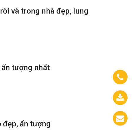
trời và trong nhà đẹp, lung
, ấn tượng nhất
0933.558.488
ô đẹp, ấn tượng
Chát