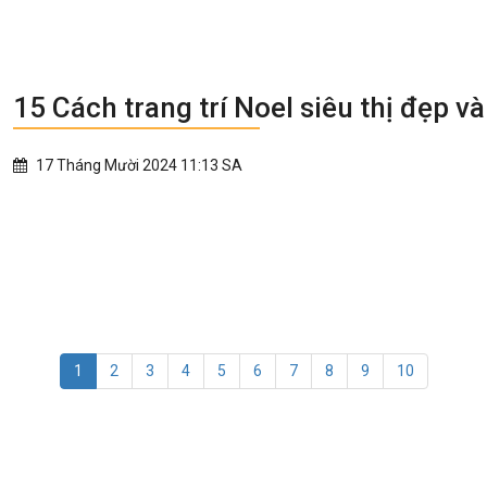
15 Cách trang trí Noel siêu thị đẹp v
17 Tháng Mười 2024 11:13 SA
1
2
3
4
5
6
7
8
9
10