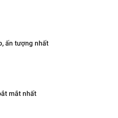
với
chúng
tôi
p, ấn tượng nhất
bắt mắt nhất