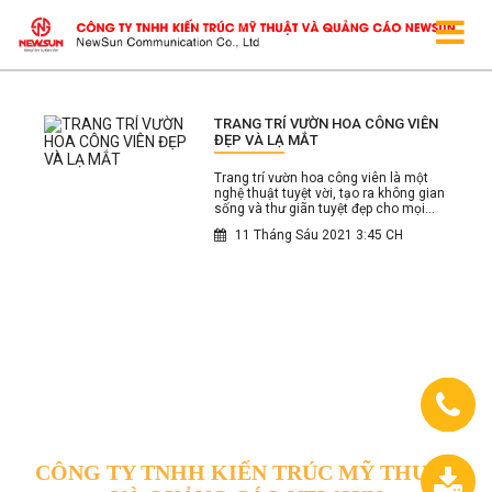
TRANG TRÍ VƯỜN HOA CÔNG VIÊN
ĐẸP VÀ LẠ MẮT
Trang trí vườn hoa công viên là một
nghệ thuật tuyệt vời, tạo ra không gian
sống và thư giãn tuyệt đẹp cho mọi
người. Được thiết kế đẹp mắt và độc
11 Tháng Sáu 2021 3:45 CH
đáo, vườn hoa công viên mang lại
cảm giác thú vị và hấp dẫn cho khách
tham quan.
CÔNG TY TNHH KIẾN TRÚC MỸ THUẬT