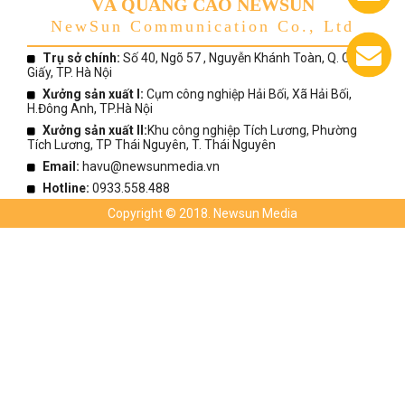
VÀ QUẢNG CÁO NEWSUN
0933.558.488
NewSun Communication Co., Ltd
Trụ sở chính:
Số 40, Ngõ 57 , Nguyễn Khánh Toàn, Q. Cầu
Giấy, TP. Hà Nội
Chát
Xưởng sản xuất I:
Cụm công nghiệp Hải Bối, Xã Hải Bối,
với
H.Đông Anh, TP.Hà Nội
chúng
tôi
Xưởng sản xuất II:
Khu công nghiệp Tích Lương, Phường
Tích Lương, TP Thái Nguyên, T. Thái Nguyên
Email:
havu@newsunmedia.vn
Hotline:
0933.558.488
Copyright © 2018. Newsun Media