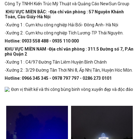
Công Ty TNHH Kiến Trúc Mỹ Thuật và Quảng Cáo NewSun Group
KHU VỰC MIỀN BẮC: -Địa chỉ văn phòng : 57 Nguyễn Khánh
Toàn, Cầu Giấy-Hà Nội
-Xưởng 1 : Cụm khu công nghiệp Hải Bối- Đông Anh- Hà Nội
-Xưởng 2 : Cụm khu công nghiệp Tích Lương-TP Thái Nguyên.
Hotline: 0933 558 488 - 0935 110 000
KHU VỰC MIỀN NAM -Địa chỉ văn phòng : 311.5 Đường số 7, P.An
phú Quận 2
-Xưởng 1 : C4/97 Đường Tân Liêm Huyện Bình Chánh
-Xưởng 2 : 3/29 Đường Tân Thới Nhì 8, Ấp Nhị Tân, Huyện Hóc Môn.
Hotline: 0966 345 345 - 0978 797 797 - 0286 273 0101