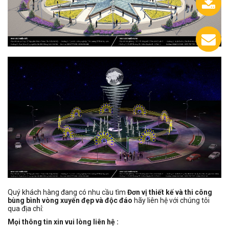
0933.558.488
Chát
với
chúng
tôi
Quý khách hàng đang có nhu cầu tìm
Đơn vị thiết kế và thi công
bùng bình vòng xuyến đẹp và độc đáo
hãy liên hệ với chúng tôi
qua địa chỉ:
Mọi thông tin xin vui lòng liên hệ :