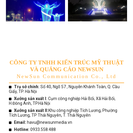
CÔNG TY TNHH KIẾN TRÚC MỸ THUẬT
VÀ QUẢNG CÁO NEWSUN
NewSun Communication Co., Ltd
Trụ sở chính:
Số 40, Ngõ 57 , Nguyễn Khánh Toàn, Q. Cầu
Giấy, TP. Hà Nội
Xưởng sản xuất I:
Cụm công nghiệp Hải Bối, Xã Hải Bối,
H.Đông Anh, TP.Hà Nội
Xưởng sản xuất II:
Khu công nghiệp Tích Lương, Phường
Tích Lương, TP Thái Nguyên, T. Thái Nguyên
Email:
havu@newsunmedia.vn
Hotline:
0933.558.488