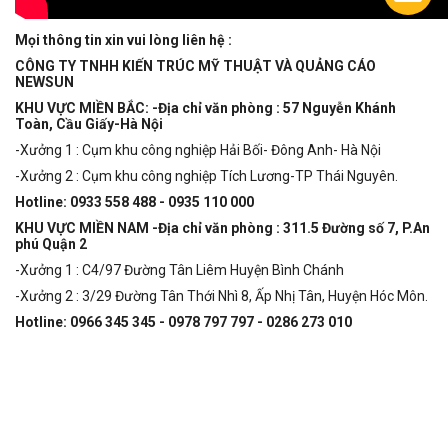
Chát
với
Mọi thông tin xin vui lòng liên hệ :
chúng
CÔNG TY TNHH KIẾN TRÚC MỸ THUẬT VÀ QUẢNG CÁO
tôi
NEWSUN
KHU VỰC MIỀN BẮC: -Địa chỉ văn phòng : 57 Nguyễn Khánh
Toàn, Cầu Giấy-Hà Nội
-Xưởng 1 : Cụm khu công nghiệp Hải Bối- Đông Anh- Hà Nội
-Xưởng 2 : Cụm khu công nghiệp Tích Lương-TP Thái Nguyên.
Hotline: 0933 558 488 - 0935 110 000
KHU VỰC MIỀN NAM -Địa chỉ văn phòng : 311.5 Đường số 7, P.An
phú Quận 2
-Xưởng 1 : C4/97 Đường Tân Liêm Huyện Bình Chánh
-Xưởng 2 : 3/29 Đường Tân Thới Nhì 8, Ấp Nhị Tân, Huyện Hóc Môn.
Hotline: 0966 345 345 - 0978 797 797 - 0286 273 010