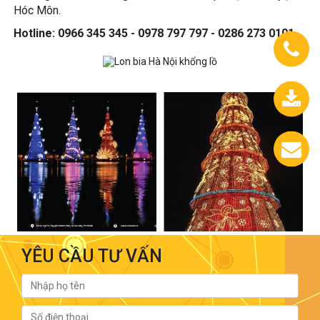
Hóc Môn.
Hotline: 0966 345 345 - 0978 797 797 - 0286 273 0101
0933.558.488
Chát
với
chúng
tôi
YÊU CẦU TƯ VẤN