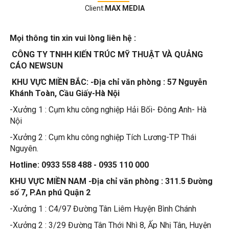
Client:
MAX MEDIA
Mọi thông tin xin vui lòng liên hệ :
CÔNG TY TNHH KIẾN TRÚC MỸ THUẬT VÀ QUẢNG
CÁO NEWSUN
KHU VỰC MIỀN BẮC: -Địa chỉ văn phòng : 57 Nguyễn
Khánh Toàn, Cầu Giấy-Hà Nội
-Xưởng 1 : Cụm khu công nghiệp Hải Bối- Đông Anh- Hà
Nội
-Xưởng 2 : Cụm khu công nghiệp Tích Lương-TP Thái
Nguyên.
Hotline: 0933 558 488 - 0935 110 000
KHU VỰC MIỀN NAM -Địa chỉ văn phòng : 311.5 Đường
số 7, P.An phú Quận 2
-Xưởng 1 : C4/97 Đường Tân Liêm Huyện Bình Chánh
-Xưởng 2 : 3/29 Đường Tân Thới Nhì 8, Ấp Nhị Tân, Huyện