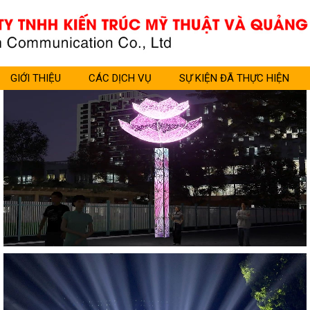
GIỚI THIỆU
CÁC DỊCH VỤ
SỰ KIỆN ĐÃ THỰC HIỆN