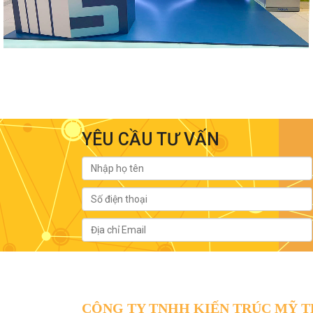
YÊU CẦU TƯ VẤN
CÔNG TY TNHH KIẾN TRÚC MỸ 