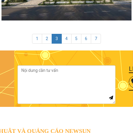
1
2
3
4
5
6
7
L
THUẬT VÀ QUẢNG CÁO NEWSUN