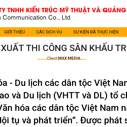
GIỚI THIỆU
CÁC DỊCH VỤ
SỰ KIỆN ĐÃ THỰC HIỆN
 XUẤT THI CÔNG SÂN KHẤU TR
Client:
MAX MEDIA
óa - Du lịch các dân tộc Việt N
hao và Du lịch (VHTT và DL) tổ 
ăn hóa các dân tộc Việt Nam n
ội tụ và phát triển”. Được phát 