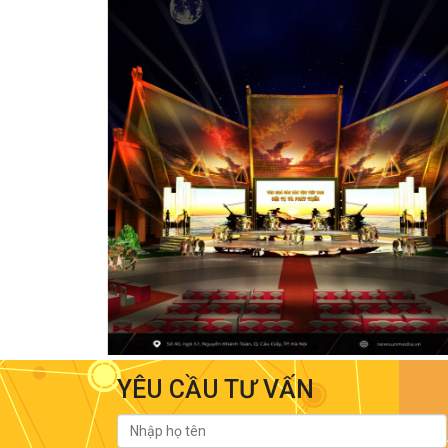
YÊU CẦU TƯ VẤN