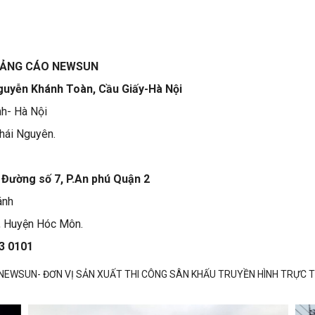
UẢNG CÁO NEWSUN
guyễn Khánh Toàn, Cầu Giấy-Hà Nội
nh- Hà Nội
hái Nguyên.
 Đường số 7, P.An phú Quận 2
ánh
n, Huyện Hóc Môn.
73 0101