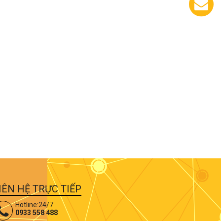
Chát
với
chúng
tôi
IÊN HỆ TRỰC TIẾP
Hotline:24/7
0933 558 488