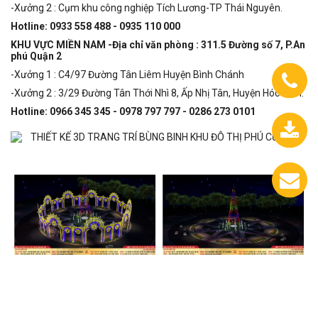
-Xưởng 2 : Cụm khu công nghiệp Tích Lương-TP Thái Nguyên.
Hotline: 0933 558 488 - 0935 110 000
KHU VỰC MIỀN NAM -Địa chỉ văn phòng : 311.5 Đường số 7, P.An
phú Quận 2
-Xưởng 1 : C4/97 Đường Tân Liêm Huyện Bình Chánh
-Xưởng 2 : 3/29 Đường Tân Thới Nhì 8, Ấp Nhị Tân, Huyện Hóc Môn.
Hotline: 0966 345 345 - 0978 797 797 - 0286 273 0101
0933.558.488
Chát
với
chúng
tôi