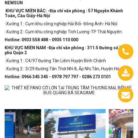
NEWSUN
KHU VỰC MIỀN BẮC: -Địa chỉ văn phòng : 57 Nguyễn Khánh
Toàn, Cầu Giấy-Hà Nội
-Xưởng 1 : Cụm khu công nghiệp Hải Bối- Đông Anh- Hà Nội
-Xưởng 2 : Cụm khu công nghiệp Tích Lương-TP Thái Nguyên.
Hotline: 0933 558 488 - 0935 110 000
KHU VỰC MIỀN NAM -Địa chỉ văn phòng : 311.5 Đường số 7, P.An
phú Quận 2
-Xưởng 1 : C4/97 Đường Tân Liêm Huyện Bình Chánh
-Xưởng 2 : 3/29 Đường Tân Thới Nhì 8, Ấp Nhị Tân, Huyện Hóc Môn.
Hotline: 0966 345 345 - 0978 797 797 - 0286 273 0101
0933.558.488
Chát
với
chúng
tôi