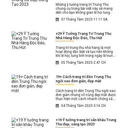
Những ý tưởng trang trí Trung Thu
chung cư trong bài viết này sẽ mang
đến cho bạn không gian lễ hội lung
linh tạo nên những kỷ niệm đáng nhớ
07 Tháng Tám 2023 11:11 SA
và gắn kết trong cộng đồng cư dân.
+29 Ý Tưởng Trang Trí Trung Thu
Nhà Hàng Độc Đáo, Thu Hút
Trang trí trung thu nhà hàng là một
hoạt động đặc biệt và tạo nên không
khí lễ hội, lung linh trong ngày lễ trung
thu.
05 Tháng Tám 2023 2:47 CH
19+ Cách trang trí đèn Trung Thu
ngôi sao đơn giản, đẹp mắt
Cách trang trí đèn Trung Thu ngôi sao
đơn giản nhưng vô cùng đẹp mắt được
thực hiện một cách nhanh chóng và
dễ dàng chỉ trong 1 giờ đồng hồ.
04 Tháng Tám 2023 3:16 CH
+19 Ý tưởng trang trí sân khâu Trung
Thu đẹp, sáng tạo 2023