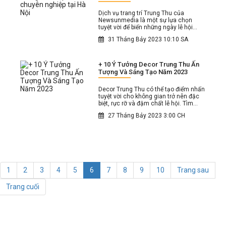
Dịch vụ trang trí Trung Thu của
Newsunmedia là một sự lựa chọn
tuyệt vời để biến những ngày lễ hội
trung thu trở nên đặc biệt và đáng nhớ.
31 Tháng Bảy 2023 10:10 SA
+ 10 Ý Tưởng Decor Trung Thu Ấn
Tượng Và Sáng Tạo Năm 2023
Decor Trung Thu có thể tạo điểm nhấn
tuyệt vời cho không gian trở nên đặc
biệt, rực rỡ và đậm chất lễ hội. Tìm
hiểu ngay 10 ý tưởng decor Trung Thu
27 Tháng Bảy 2023 3:00 CH
đẹp và sáng tạo nhất trong năm 2023
1
2
3
4
5
6
7
8
9
10
Trang sau
Trang cuối