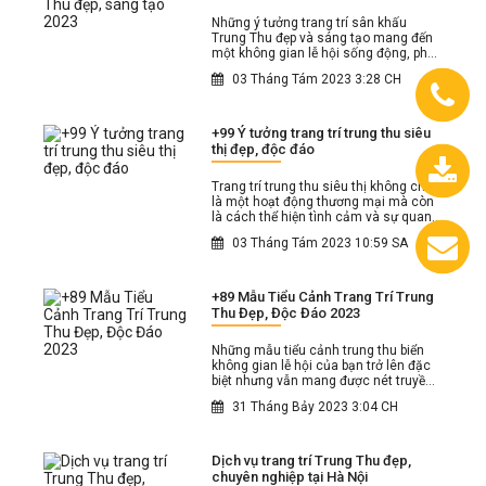
Những ý tưởng trang trí sân khấu
Trung Thu đẹp và sáng tạo mang đến
một không gian lễ hội sống động, phá
cách và đầy màu sắc.
03 Tháng Tám 2023 3:28 CH
+99 Ý tưởng trang trí trung thu siêu
thị đẹp, độc đáo
Trang trí trung thu siêu thị không chỉ
0933.558.488
là một hoạt động thương mại mà còn
là cách thể hiện tình cảm và sự quan
tâm đến khách hàng.
03 Tháng Tám 2023 10:59 SA
Chát
+89 Mẫu Tiểu Cảnh Trang Trí Trung
với
Thu Đẹp, Độc Đáo 2023
chúng
tôi
Những mẫu tiểu cảnh trung thu biển
không gian lễ hội của bạn trở lên đặc
biệt nhưng vẫn mang được nét truyền
thống trong mùa lễ hội này.
31 Tháng Bảy 2023 3:04 CH
Dịch vụ trang trí Trung Thu đẹp,
chuyên nghiệp tại Hà Nội