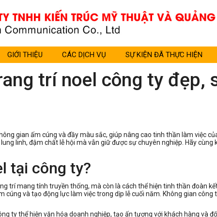
GIỚI THIỆU
CÁC DỊCH VỤ
SỰ KIỆN ĐÃ THỰC HIỆN
rang trí noel công ty đẹp, 
 không gian ấm cúng và đầy màu sắc, giúp nâng cao tinh thần làm việc của
n lung linh, đậm chất lễ hội mà vẫn giữ được sự chuyên nghiệp. Hãy cùng
l tại công ty?
rang trí mang tính truyền thống, mà còn là cách thể hiện tinh thần đoàn k
ấm cúng và tạo động lực làm việc trong dịp lễ cuối năm. Không gian công 
ể công ty thể hiện văn hóa doanh nghiệp, tạo ấn tượng với khách hàng và đ