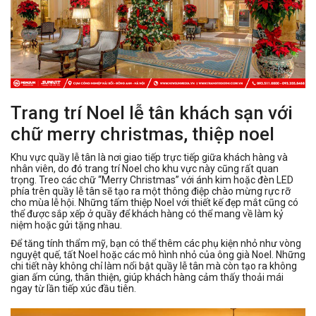
Trang trí Noel lễ tân khách sạn với
chữ merry christmas, thiệp noel
Khu vực quầy lễ tân là nơi giao tiếp trực tiếp giữa khách hàng và
nhân viên, do đó trang trí Noel cho khu vực này cũng rất quan
trọng. Treo các chữ “Merry Christmas” với ánh kim hoặc đèn LED
phía trên quầy lễ tân sẽ tạo ra một thông điệp chào mừng rực rỡ
cho mùa lễ hội. Những tấm thiệp Noel với thiết kế đẹp mắt cũng có
thể được sắp xếp ở quầy để khách hàng có thể mang về làm kỷ
niệm hoặc gửi tặng nhau.
Để tăng tính thẩm mỹ, bạn có thể thêm các phụ kiện nhỏ như vòng
nguyệt quế, tất Noel hoặc các mô hình nhỏ của ông già Noel. Những
chi tiết này không chỉ làm nổi bật quầy lễ tân mà còn tạo ra không
gian ấm cúng, thân thiện, giúp khách hàng cảm thấy thoải mái
ngay từ lần tiếp xúc đầu tiên.