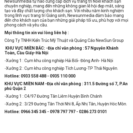
Newsunmedia tự hào cung cấp dịch vụ trang trí Noel khách sạn
chuyên nghiệp, mang đến những không gian lễ hội đẹp mắt, sáng
tạo và đầy chất lượng cho khách sạn. Với nhiều năm kinh nghiệm
trong lĩnh vực trang trí Giáng sinh, Newsunmedia đảm bảo mang
đến cho khách sạn của bạn những giải pháp tối ưu, phù hợp với mọi
phong cách và yêu cầu.
Mọi thông tin xin vui lòng liên hệ :
Công Ty TNHH Kiến Trúc Mỹ Thuật và Quảng Cáo NewSun Group
KHU VỰC MIỀN BẮC: -Địa chỉ văn phòng : 57 Nguyễn Khánh
Toàn, Cầu Giấy-Hà Nội
-Xưởng 1 : Cụm khu công nghiệp Hải Bối- Đông Anh- Hà Nội
-Xưởng 2 : Cụm khu công nghiệp Tích Lương-TP Thái Nguyên.
Hotline: 0933 558 488 - 0935 110 000
KHU VỰC MIỀN NAM -Địa chỉ văn phòng : 311.5 Đường số 7, P.An
phú Quận 2
-Xưởng 1 : C4/97 Đường Tân Liêm Huyện Bình Chánh
-Xưởng 2 : 3/29 Đường Tân Thới Nhì 8, Ấp Nhị Tân, Huyện Hóc Môn.
Hotline: 0966 345 345 - 0978 797 797 - 0286 273 0101