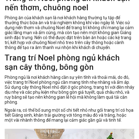
nến thơm, chuông noel
Phòng ăn của khách sạn là nơi khách hàng thường tụ tập để
thưởng thức bữa ăn và trải nghiệm không khí vào ngày lễ. Việc sử
dụng nến thơm và chuông Noel để trang trí không chỉ mang lại cảm
giác lãng mạn và ấm cúng, mà còn tạo nên một không gian Giáng
sinh đặc trưng. Nến có thể được đặt trên bàn ăn hoặc các kệ trang
trí, kết hợp với chuông Noel nhỏ treo trên cây thông hoặc cành
thông để tạo ra âm thanh vui nhộn khi khách di chuyển.
Trang trí Noel phòng ngủ khách
sạn cây thông, bông gòn
Phòng ngủ là nơi khách hàng cần sự yên tĩnh và thoải mái, do đó,
việc trang trí Noel phòng ngủ cần mang tính nhẹ nhàng và ấm áp.
Sử dụng cây thông Noel nhỏ đặt ở góc phòng, trang trí với đèn nháy
dịu nhẹ và các phụ kiện như bông gòn giả tuyết, quả châu nhỏ, và
ruy băng sẽ tạo nên không gian lễ hội mà không làm quá tải căn
phòng.
Ngoài ra, có thể bổ sung một số chi tiết nhỏ như gối trang trí có họa
tiết Giáng sinh, khăn trải giường với tông màu đỏ và trắng, hoặc
một vài nhành thông để mang lại cảm giác gần gũi và tinh tế.