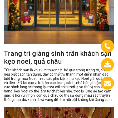
Trang trí giáng sinh trần khách sạn
kẹo noel, quả châu
Trần khách sạn là khu vực thường bị bỏ qua trong trang trí, nhưng
0933.558.488
nếu biết cách tận dụng, đây có thể trở thành một điểm nhấn đặc
biệt trong mùa Noel. Treo các phụ kiện như kẹo Noel giả, quả châu
và đèn LED tại các vị trí trần cao trong sảnh, nhà hàng hoặc khu
vực hành lang sẽ mang lại một cái nhìn mới lạ và thú vị cho khách
Chát
hàng. Kẹo Noel có thể làm từ chất liệu nhẹ, treo lơ lửng để tạo cảm
giác lễ hội vui nhộn, còn quả châu có thể sử dụng màu sắc truyền
với
thống như đỏ, xanh lá và vàng để làm nổi bật không khí Giáng sinh.
chúng
tôi