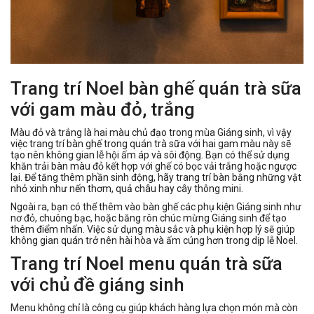
Trang trí Noel bàn ghế quán trà sữa
với gam màu đỏ, trắng
Màu đỏ và trắng là hai màu chủ đạo trong mùa Giáng sinh, vì vậy
việc trang trí bàn ghế trong quán trà sữa với hai gam màu này sẽ
tạo nên không gian lễ hội ấm áp và sôi động. Bạn có thể sử dụng
khăn trải bàn màu đỏ kết hợp với ghế có bọc vải trắng hoặc ngược
lại. Để tăng thêm phần sinh động, hãy trang trí bàn bằng những vật
nhỏ xinh như nến thơm, quả châu hay cây thông mini.
Ngoài ra, bạn có thể thêm vào bàn ghế các phụ kiện Giáng sinh như
nơ đỏ, chuông bạc, hoặc băng rôn chúc mừng Giáng sinh để tạo
thêm điểm nhấn. Việc sử dụng màu sắc và phụ kiện hợp lý sẽ giúp
không gian quán trở nên hài hòa và ấm cúng hơn trong dịp lễ Noel.
Trang trí Noel menu quán trà sữa
với chủ đề giáng sinh
Menu không chỉ là công cụ giúp khách hàng lựa chọn món mà còn