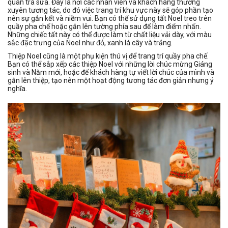
quán trà sữa. Đây là nơi các nhân viên và khách hàng thường
xuyên tương tác, do đó việc trang trí khu vực này sẽ góp phần tạo
nên sự gắn kết và niềm vui. Bạn có thể sử dụng tất Noel treo trên
quầy pha chế hoặc gắn lên tường phía sau để làm điểm nhấn.
Những chiếc tất này có thể được làm từ chất liệu vải dày, với màu
sắc đặc trưng của Noel như đỏ, xanh lá cây và trắng.
Thiệp Noel cũng là một phụ kiện thú vị để trang trí quầy pha chế.
Bạn có thể sắp xếp các thiệp Noel với những lời chúc mừng Giáng
sinh và Năm mới, hoặc để khách hàng tự viết lời chúc của mình và
gắn lên thiệp, tạo nên một hoạt động tương tác đơn giản nhưng ý
nghĩa.