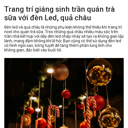
Trang trí giáng sinh trần quán trà
sữa với đèn Led, quả châu
Đèn led và quả châu là những phụ kiện không thể thiếu khi trang trí
noel cho quán trà sữa. Treo những quả châu nhiều màu sắc trên
trần nhà kết hợp với dây đèn led nhấp nháy sẽ tạo ra không gian lấp
lánh, mang đậm không khí lễ hội. Bạn cũng có thể sử dụng đèn led
có hình ngôi sao, bông tuyết để tăng thêm phần lung linh cho
không gian, đặc biệt vào buổi tối.