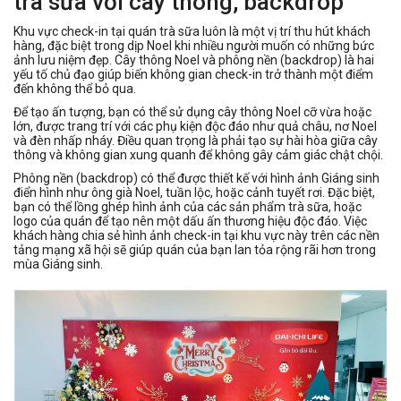
trà sữa với cây thông, backdrop
Khu vực check-in tại quán trà sữa luôn là một vị trí thu hút khách
hàng, đặc biệt trong dịp Noel khi nhiều người muốn có những bức
ảnh lưu niệm đẹp. Cây thông Noel và phông nền (backdrop) là hai
yếu tố chủ đạo giúp biến không gian check-in trở thành một điểm
đến không thể bỏ qua.
Để tạo ấn tượng, bạn có thể sử dụng cây thông Noel cỡ vừa hoặc
lớn, được trang trí với các phụ kiện độc đáo như quả châu, nơ Noel
và đèn nhấp nháy. Điều quan trọng là phải tạo sự hài hòa giữa cây
thông và không gian xung quanh để không gây cảm giác chật chội.
Phông nền (backdrop) có thể được thiết kế với hình ảnh Giáng sinh
điển hình như ông già Noel, tuần lộc, hoặc cảnh tuyết rơi. Đặc biệt,
bạn có thể lồng ghép hình ảnh của các sản phẩm trà sữa, hoặc
logo của quán để tạo nên một dấu ấn thương hiệu độc đáo. Việc
khách hàng chia sẻ hình ảnh check-in tại khu vực này trên các nền
tảng mạng xã hội sẽ giúp quán của bạn lan tỏa rộng rãi hơn trong
mùa Giáng sinh.