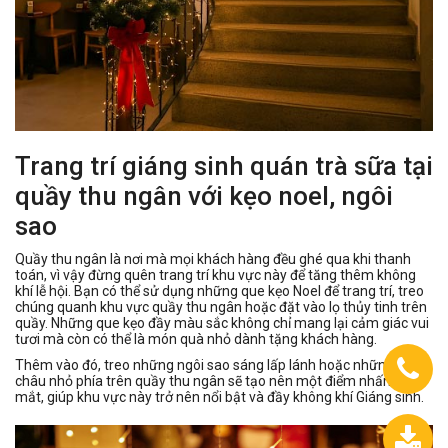
Trang trí giáng sinh quán trà sữa tại
quầy thu ngân với kẹo noel, ngôi
sao
Quầy thu ngân là nơi mà mọi khách hàng đều ghé qua khi thanh
toán, vì vậy đừng quên trang trí khu vực này để tăng thêm không
khí lễ hội. Bạn có thể sử dụng những que kẹo Noel để trang trí, treo
chúng quanh khu vực quầy thu ngân hoặc đặt vào lọ thủy tinh trên
quầy. Những que kẹo đầy màu sắc không chỉ mang lại cảm giác vui
tươi mà còn có thể là món quà nhỏ dành tặng khách hàng.
Thêm vào đó, treo những ngôi sao sáng lấp lánh hoặc những quả
châu nhỏ phía trên quầy thu ngân sẽ tạo nên một điểm nhấn bắt
mắt, giúp khu vực này trở nên nổi bật và đầy không khí Giáng sinh.