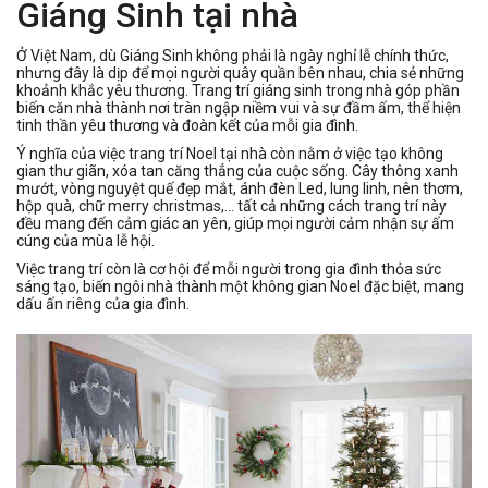
Giáng Sinh tại nhà
Ở Việt Nam, dù Giáng Sinh không phải là ngày nghỉ lễ chính thức,
nhưng đây là dịp để mọi người quây quần bên nhau, chia sẻ những
khoảnh khắc yêu thương. Trang trí giáng sinh trong nhà góp phần
biến căn nhà thành nơi tràn ngập niềm vui và sự đầm ấm, thể hiện
tinh thần yêu thương và đoàn kết của mỗi gia đình.
Ý nghĩa của việc trang trí Noel tại nhà còn nằm ở việc tạo không
gian thư giãn, xóa tan căng thẳng của cuộc sống. Cây thông xanh
mướt, vòng nguyệt quế đẹp mắt, ánh đèn Led, lung linh, nên thơm,
hộp quà, chữ merry christmas,... tất cả những cách trang trí này
đều mang đến cảm giác an yên, giúp mọi người cảm nhận sự ấm
cúng của mùa lễ hội.
Việc trang trí còn là cơ hội để mỗi người trong gia đình thỏa sức
sáng tạo, biến ngôi nhà thành một không gian Noel đặc biệt, mang
dấu ấn riêng của gia đình.