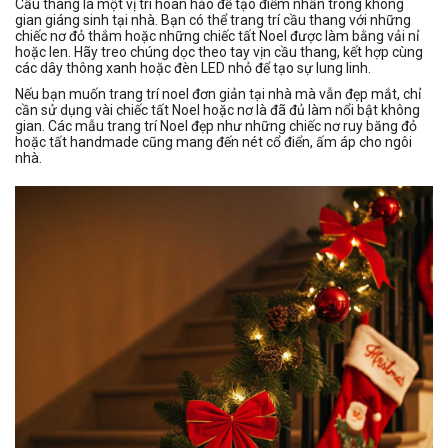
Cầu thang là một vị trí hoàn hảo để tạo điểm nhấn trong không
gian giáng sinh tại nhà. Bạn có thể trang trí cầu thang với những
chiếc nơ đỏ thắm hoặc những chiếc tất Noel được làm bằng vải nỉ
hoặc len. Hãy treo chúng dọc theo tay vịn cầu thang, kết hợp cùng
các dây thông xanh hoặc đèn LED nhỏ để tạo sự lung linh.
Nếu bạn muốn trang trí noel đơn giản tại nhà mà vẫn đẹp mắt, chỉ
cần sử dụng vài chiếc tất Noel hoặc nơ là đã đủ làm nổi bật không
gian. Các mẫu trang trí Noel đẹp như những chiếc nơ ruy băng đỏ
hoặc tất handmade cũng mang đến nét cổ điển, ấm áp cho ngôi
nhà.