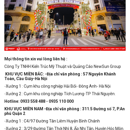
Mọi thông tin xin vui lòng liên hệ :
Công Ty TNHH Kiến Trúc Mỹ Thuật và Quảng Cáo NewSun Group
KHU VỰC MIỀN BẮC: -Địa chỉ văn phòng : 57 Nguyễn Khánh
Toàn, Cầu Giấy-Hà Nội
-Xưởng 1 : Cụm khu công nghiệp Hải Bối- Đông Anh- Hà Nội
-Xưởng 2 : Cụm khu công nghiệp Tích Lương-TP Thái Nguyên.
Hotline: 0933 558 488 - 0935 110 000
KHU VỰC MIỀN NAM -Địa chỉ văn phòng : 311.5 Đường số 7, P.An
phú Quận 2
-Xưởng 1 : C4/97 Đường Tân Liêm Huyện Bình Chánh
-Xưởng 2 : 3/29 Đường Tân Thới Nhì 8, Ấp Nhị Tân, Huyện Hóc Môn.