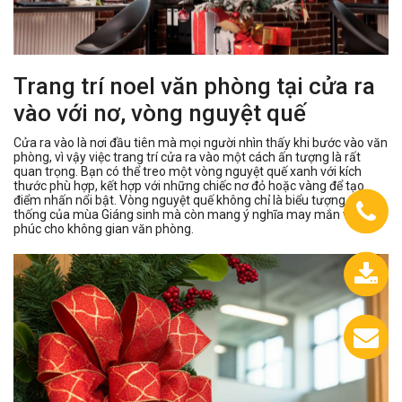
Trang trí noel văn phòng tại cửa ra
vào với nơ, vòng nguyệt quế
Cửa ra vào là nơi đầu tiên mà mọi người nhìn thấy khi bước vào văn
phòng, vì vậy việc trang trí cửa ra vào một cách ấn tượng là rất
quan trọng. Bạn có thể treo một vòng nguyệt quế xanh với kích
thước phù hợp, kết hợp với những chiếc nơ đỏ hoặc vàng để tạo
điểm nhấn nổi bật. Vòng nguyệt quế không chỉ là biểu tượng truyền
thống của mùa Giáng sinh mà còn mang ý nghĩa may mắn và hạnh
phúc cho không gian văn phòng.
0933.558.488
Chát
với
chúng