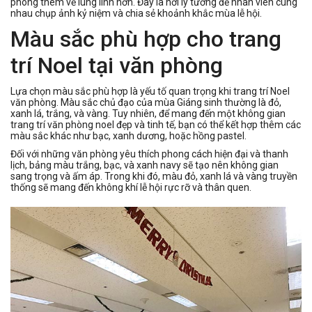
phòng thêm vẻ lung linh hơn. Đây là nơi lý tưởng để nhân viên cùng
nhau chụp ảnh kỷ niệm và chia sẻ khoảnh khắc mùa lễ hội.
Màu sắc phù hợp cho trang
trí Noel tại văn phòng
Lựa chọn màu sắc phù hợp là yếu tố quan trọng khi trang trí Noel
văn phòng. Màu sắc chủ đạo của mùa Giáng sinh thường là đỏ,
xanh lá, trắng, và vàng. Tuy nhiên, để mang đến một không gian
trang trí văn phòng noel đẹp và tinh tế, bạn có thể kết hợp thêm các
màu sắc khác như bạc, xanh dương, hoặc hồng pastel.
Đối với những văn phòng yêu thích phong cách hiện đại và thanh
lịch, bảng màu trắng, bạc, và xanh navy sẽ tạo nên không gian
sang trọng và ấm áp. Trong khi đó, màu đỏ, xanh lá và vàng truyền
thống sẽ mang đến không khí lễ hội rực rỡ và thân quen.