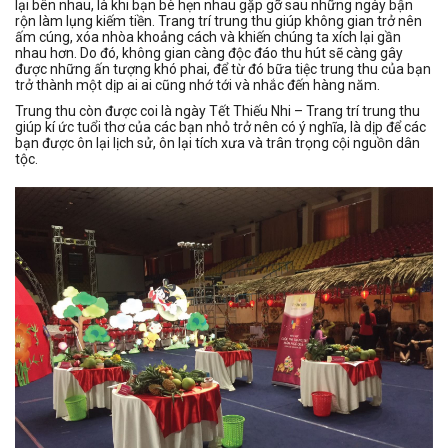
lại bên nhau, là khi bạn bè hẹn nhau gặp gỡ sau những ngày bận
rộn làm lụng kiếm tiền. Trang trí trung thu giúp không gian trở nên
ấm cúng, xóa nhòa khoảng cách và khiến chúng ta xích lại gần
nhau hơn. Do đó, không gian càng độc đáo thu hút sẽ càng gây
được những ấn tượng khó phai, để từ đó bữa tiệc trung thu của bạn
trở thành một dịp ai ai cũng nhớ tới và nhắc đến hàng năm.
Trung thu còn được coi là ngày Tết Thiếu Nhi – Trang trí trung thu
giúp kí ức tuổi thơ của các bạn nhỏ trở nên có ý nghĩa, là dịp để các
bạn được ôn lại lịch sử, ôn lại tích xưa và trân trọng cội nguồn dân
tộc.