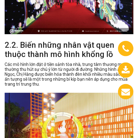
2.2. Biến những nhân vật quen
thuộc thành mô hình khổng lồ
Các mô hình lớn đặt ở tiền sảnh tòa nhà, trung tâm thương mại
thường thu hút sự chú ý lớn từ người đi đường. Những hình ảnh Thỏ
Ngọc, Chị Hằng được biến hóa thành đèn khối nhiều màu sắc thật
0933.558.488
ấn tượng sẽ là một trong những bí kíp bạn nên áp dụng cho mùa
trang trí trung thu.
Chát
với
chúng
tôi