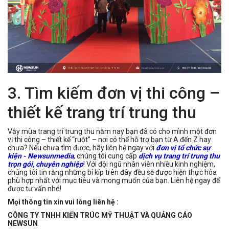
3. Tìm kiếm đơn vị thi công –
thiết kế trang trí trung thu
Vậy mùa trang trí trung thu năm nay bạn đã có cho mình một đơn
vị thi công – thiết kế “ruột” – nơi có thể hỗ trợ bạn từ A đến Z hay
chưa? Nếu chưa tìm được, hãy liên hệ ngay với
đ​ơn vị tổ chức sự
kiện - Newsunmedia
, chúng tôi cung cấp
dịch vụ trang trí trung thu
trọn gói, chuyên nghiệp
! Với đội ngũ nhân viên nhiều kinh nghiệm,
chúng tôi tin rằng những bí kíp trên đây đều sẽ được hiện thực hóa
phù hợp nhất với mục tiêu và mong muốn của bạn. Liên hệ ngay để
được tư vấn nhé!
Mọi thông tin xin vui lòng liên hệ :
CÔNG TY TNHH KIẾN TRÚC MỸ THUẬT VÀ QUẢNG CÁO
NEWSUN