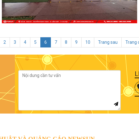
2
3
4
5
6
7
8
9
10
Trang sau
Trang 
L
THUẬT VÀ QUẢNG CÁO NEWSUN