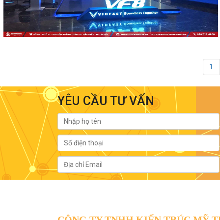
1
YÊU CẦU TƯ VẤN
CÔNG TY TNHH KIẾN TRÚC MỸ 