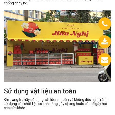
chống cháy nổ.
0933.558.488
Chát
với
chúng
tôi
Sử dụng vật liệu an toàn
Khi trang trí, hãy sử dụng vật liệu an toàn và không độc hại. Tránh
sử dụng các chất liệu có khả năng gây dị ứng hoặc có thể gây hại
cho sức khỏe.