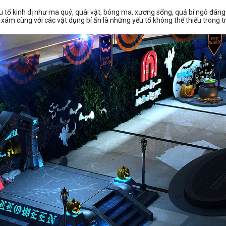
u tố kinh dị như ma quỷ, quái vật, bóng ma, xương sống, quả bí ngô đán
 xám cùng với các vật dụng bí ẩn là những yếu tố không thể thiếu trong t