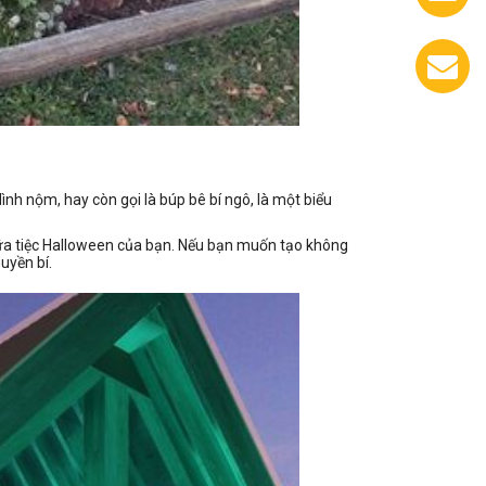
0933.558.488
Chát
với
chúng
tôi
nh nộm, hay còn gọi là búp bê bí ngô, là một biểu
ữa tiệc Halloween của bạn. Nếu bạn muốn tạo không
uyền bí.