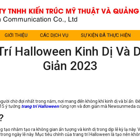
GIỚI THIỆU
CÁC DỊCH VỤ
SỰ KIỆN ĐÃ THỰC HIỆN
Trí Halloween Kinh Dị Và
Giản 2023
người chờ đợi nhất trong năm, nơi mang đến không khí kinh dị và bí ẩn. 
 15 ý tưởng
trang trí Halloween
rùng rợn và đơn giản mà Newsunmeda cung
?
g tạo nhằm tạo ra không gian ấn tượng và kinh dị trong dịp lễ kỳ lạ này
 trong ngày lễ này. Mục tiêu chính của trang trí Halloween là tạo nên khô